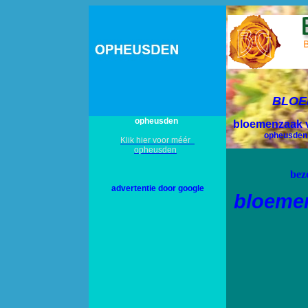
BLOE
opheusden
bloemenzaak 
opheusdens
Klik hier voor méér
opheusden
bez
advertentie door google
bloeme