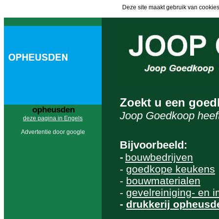
Deze site maakt gebruik van cookies
Zoekt u een goe
opheusden
Joop Goedkoop heeft
deze pagina in Engels
Advertentie door google
Bijvoorbeeld:
-
bouwbedrijven
-
goedkope keukens
-
bouwmaterialen
-
gevelreiniging- en 
-
drukkerij opheusd