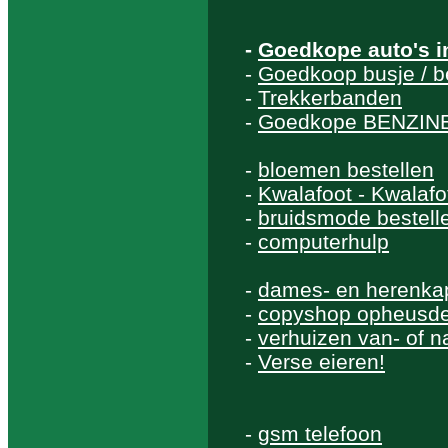
-
Goedkope auto's 
-
Goedkoop busje / b
-
Trekkerbanden
-
Goedkope BENZINE
-
bloemen bestellen
-
Kwalafoot - Kwalaf
-
bruidsmode bestell
-
computerhulp
-
dames- en herenka
-
copyshop opheusd
-
verhuizen van- of 
-
Verse eieren!
-
gsm telefoon