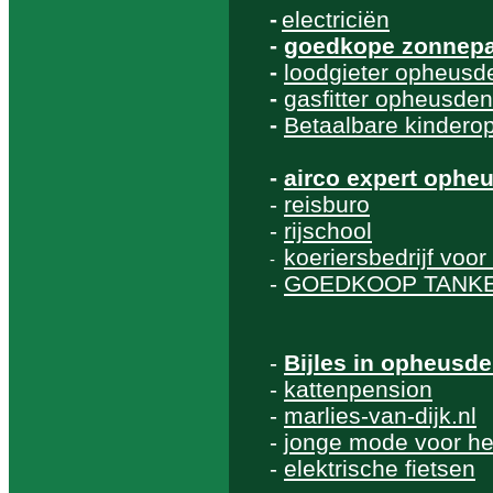
-
electriciën
-
goedkope zonnepa
-
loodgieter opheusd
-
gasfitter opheusden
-
Betaalbare kindero
-
airco expert ophe
-
reisburo
-
rijschool
koeriersbedrijf voo
-
-
GOEDKOOP TANK
-
Bijles in opheusd
-
kattenpension
-
marlies-van-dijk.nl
-
jonge mode voor h
-
elektrische fietsen