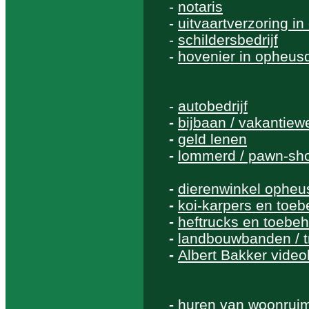
-
notaris
-
uitvaartverzoring i
-
schildersbedrijf
-
hovenier in opheus
-
autobedrijf
-
bijbaan / vakantiew
-
geld lenen
-
lommerd / pawn-sh
-
dierenwinkel ophe
-
koi-karpers en toe
-
heftrucks en toebe
-
landbouwbanden / 
-
Albert Bakker videob
-
huren van woonrui