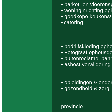
-
parket- en vloerensp
-
woninginrichting o
-
goedkope keukens!
-
catering
-
bedrijfskleding op
-
Fotograaf opheusd
-
buitenreclame: bann
-
asbest verwijdering
-
opleidingen & onde
-
gezondheid & zorg
provincie