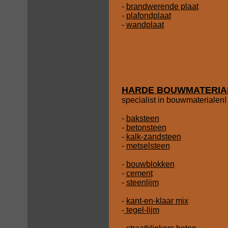
-
brandwerende plaat
-
plafondplaat
-
wandplaat
HARDE BOUWMATERIA
specialist in bouwmaterialen!
-
baksteen
-
betonsteen
-
kalk-zandsteen
-
metselsteen
-
bouwblokken
-
cement
-
steenlijm
-
kant-en-klaar mix
-
tegel-lijm