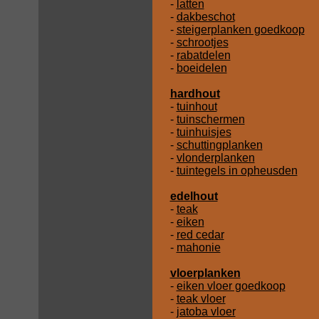
-
latten
-
dakbeschot
-
steigerplanken goedkoop
-
schrootjes
-
rabatdelen
-
boeidelen
hardhout
-
tuinhout
-
tuinschermen
-
tuinhuisjes
-
schuttingplanken
-
vlonderplanken
-
tuintegels in opheusden
edelhout
-
teak
-
eiken
-
red cedar
-
mahonie
vloerplanken
-
eiken vloer goedkoop
-
teak vloer
-
jatoba vloer