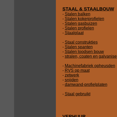
STAAL & STAALBOUW
-
Stalen balken
-
Stalen kokerprofielen
-
Stalen gasbuizen
-
Stalen profielen
-
Staalplaat
-
Staal construkties
-
Stalen spanten
-
Stalen loodsen bouw
-
stralen, coaten en galvanis
-
Machinefabriek opheusden
-
RVS op maat
-
zetwerk
-
snijden
-
damwand-profielplaten
-
Staal gebruikt
VERHUUR