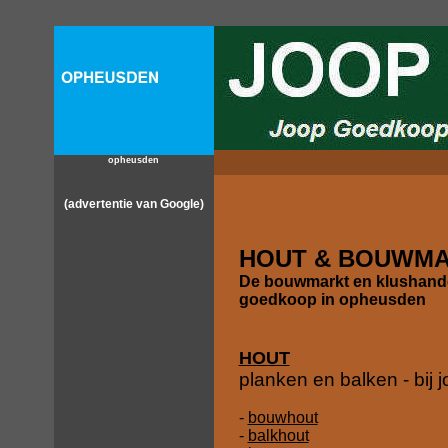
opheusden
(advertentie van Google)
HOUT & BOUWMA
De bouwmarkt en klushand
goedkoop in opheusden
HOUT
planken en balken - bij
-
bouwhout
-
balkhout