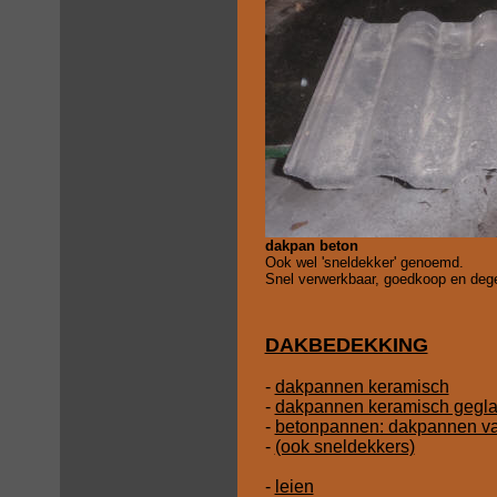
dakpan beton
Ook wel 'sneldekker' genoemd.
Snel verwerkbaar, goedkoop en degel
DAKBEDEKKING
-
dakpannen keramisch
-
dakpannen keramisch gegl
-
betonpannen: dakpannen va
-
(ook sneldekkers)
-
leien