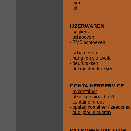
- lijm
- kit
IJZERWAREN
- spijkers
- schroeven
- RVS schroeven
- scharnieren
- hang- en sluitwerk
- deurkrukken
- design deurkrukken
CONTAINERSERVICE
-
rolcontainer
-
afzet container 6 m3
-
container groot
-
opslag container / zeeconta
-
oud ijzer inleveren
WIJ KOPEN VAN U OP: