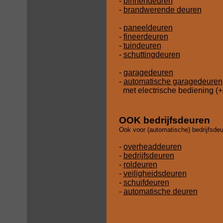
-
binnendeuren
-
brandwerende deuren
-
paneeldeuren
-
fineerdeuren
-
tuindeuren
-
schuttingdeuren
-
garagedeuren
-
automatische garagedeuren
met electrische bediening (
OOK bedrijfsdeuren
Ook voor (automatische) bedrijfsdeur
-
overheaddeuren
-
bedrijfsdeuren
-
roldeuren
-
veiligheidsdeuren
-
schuifdeuren
-
automatische deuren