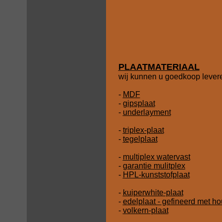
PLAATMATERIAAL
wij kunnen u goedkoop lever
-
MDF
-
gipsplaat
-
underlayment
-
triplex-plaat
-
tegelplaat
-
multiplex watervast
-
garantie mulitplex
-
HPL-kunststofplaat
-
kuiperwhite-plaat
-
edelplaat - gefineerd met ho
-
volkern-plaat