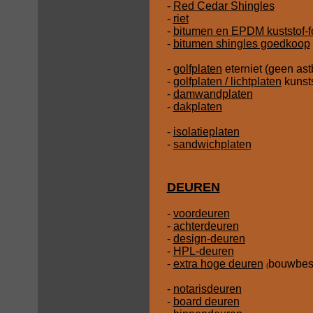
-
Red Cedar Shingles
-
riet
-
bitumen en EPDM kuststof-f
-
bitumen shingles goedkoop
-
golfplaten
eterniet (geen ast
-
golfplaten / lichtplaten
kunsts
-
damwandplaten
-
dakplaten
-
isolatieplaten
-
sandwichplaten
DEUREN
-
voordeuren
-
achterdeuren
-
design-deuren
-
HPL-deuren
-
extra hoge deuren
bouwbesl
(
-
notarisdeuren
-
board deuren