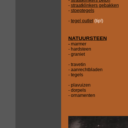
-
straatklinkers beton
-
straatklinkers gebakken
-
stoeptegels
-
tegel outlet
(tip!)
NATUURSTEEN
-
marmer
- hardsteen
- graniet
- travetin
- aanrechtbladen
- tegels
- plavuizen
- dorpels
- ornamenten