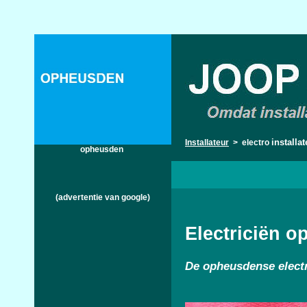
installa
Installateur
> electro
opheusden
(advertentie van google)
Electriciën 
De
opheusdense electr