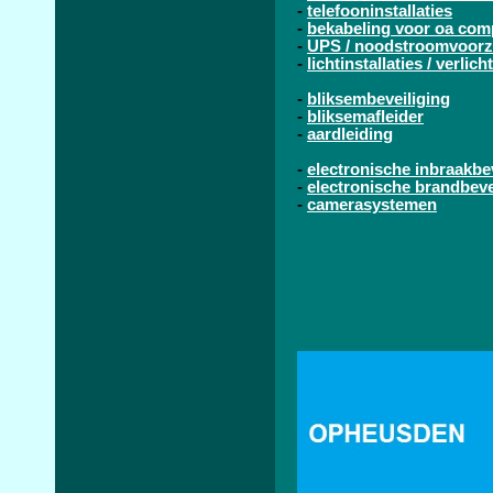
-
telefooninstallaties
-
bekabeling voor oa com
-
UPS / noodstroomvoorz
-
lichtinstallaties / verlic
-
bliksembeveiliging
-
bliksemafleider
-
aardleiding
-
electronische inbraakbe
-
electronische brandbeve
-
camerasystemen