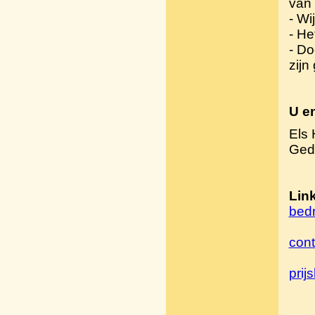
van 
- Wi
- He
- Do
zijn
U en
Els
Gedi
Lin
bedr
cont
prijsl