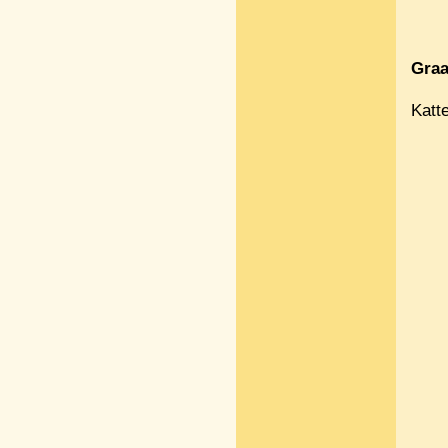
Graa
Katt