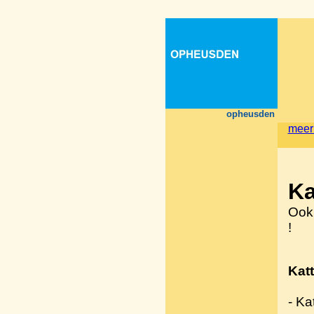
opheusden
meer
Ka
Ook
!
Kat
- Ka