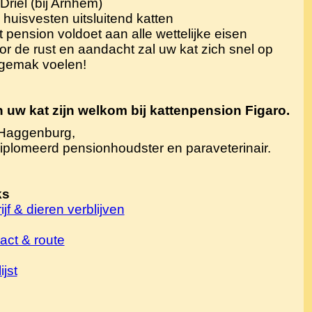
Driel (bij Arnhem)
j huisvesten uitsluitend katten
t pension voldoet aan alle wettelijke eisen
or de rust en aandacht zal uw kat zich snel op
 gemak voelen!
 uw kat zijn welkom bij kattenpension Figaro.
 Haggenburg,
plomeerd pensionhoudster en paraveterinair.
ks
ijf & dieren verblijven
act & route
ijst