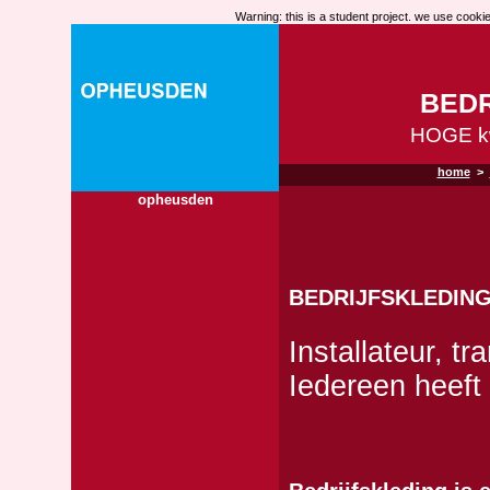
Warning: this is a student project. we use cookies
BEDR
HOGE kw
home
>
opheusden
BEDRIJFSKLEDIN
Installateur, tr
Iedereen heeft 