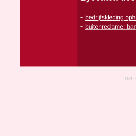
-
bedrijfskleding op
-
buitenreclame: ban
zakeli