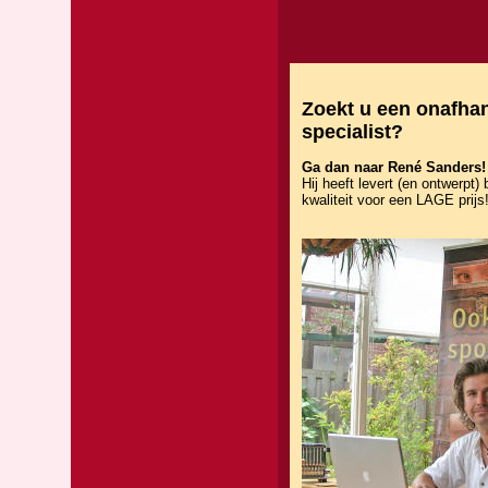
Zoekt u een onafhan
specialist?
Ga dan naar René Sanders!
Hij heeft levert (en ontwerpt)
kwaliteit voor een LAGE prijs