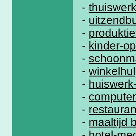
-
thuiswer
-
uitzendb
-
produkti
-
kinder-op
-
schoonm
-
winkelhu
-
huiswerk
-
computer
-
restauran
-
maaltijd 
-
hotel-me