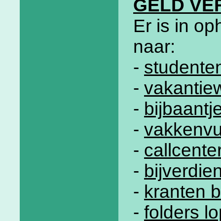
GELD VE
Er is in o
naar:
-
studente
-
vakantie
-
bijbaantj
-
vakkenvu
-
callcente
-
bijverdi
-
kranten 
-
folders l