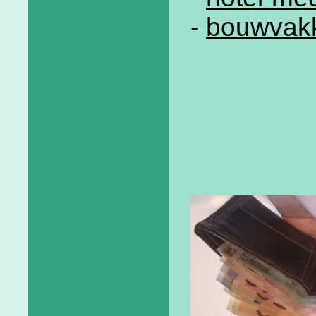
-
bouwvak