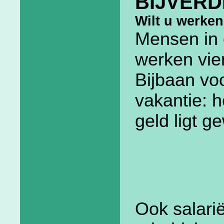
BIJVERD
Wilt u werke
Mensen in
werken vier
Bijbaan voo
vakantie: h
geld ligt g
Ook salari