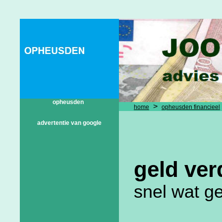
opheusden
>
home
opheusden financieel
advertentie van google
geld ve
snel wat g