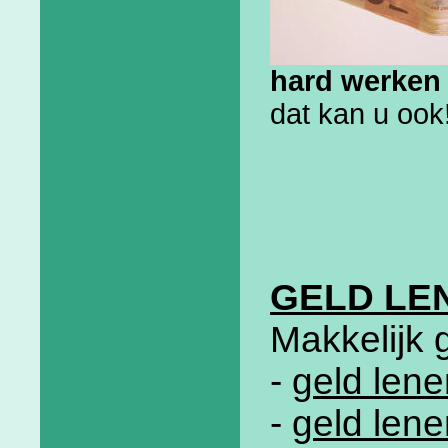
hard werken 
dat kan u ook
GELD LE
Makkelijk 
-
geld lene
-
geld len