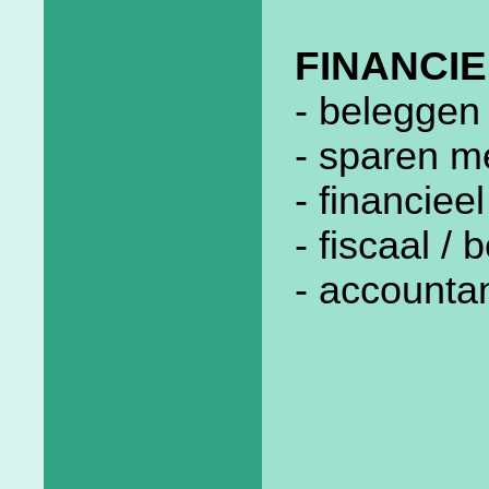
FINANCIE
- beleggen 
- sparen m
- financiee
- fiscaal /
- accounta