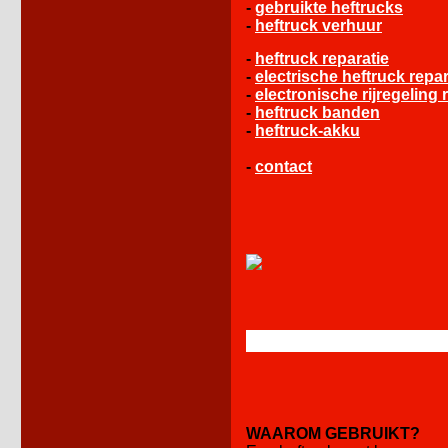
-
gebruikte heftrucks
-
heftruck verhuur
-
heftruck reparatie
-
electrische heftruck repar
-
electronische rijregeling 
-
heftruck banden
-
heftruck-akku
-
contact
WAAROM GEBRUIKT?