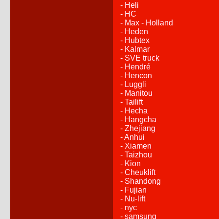
- Heli
- HC
- Max - Holland
- Heden
- Hubtex
- Kalmar
- SVE truck
- Hendré
- Hencon
- Luggli
- Manitou
- Tailift
- Hecha
- Hangcha
- Zhejiang
- Anhui
- Xiamen
- Taizhou
- Kion
- Cheuklift
- Shandong
- Fujian
- Nu-lift
- nyc
- samsung