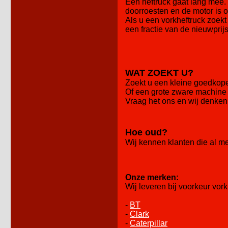
Een heftruck gaat lang mee. 
doorroesten en de motor is 
Als u een vorkheftruck zoekt
een fractie van de nieuwprij
WAT ZOEKT U?
Zoekt u een kleine goedkope 
Of een grote zware machine 
Vraag het ons en wij denken
Hoe oud?
Wij kennen klanten die al m
Onze merken:
Wij leveren bij voorkeur vo
-
BT
-
Clark
-
Caterpillar