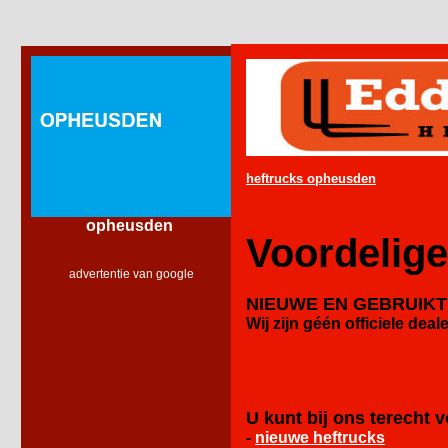
heftrucks opheusden
opheusden
Voordelig
advertentie van google
NIEUWE EN GEBRUIK
Wij zijn géén officiele
deale
U kunt bij ons terecht v
-
nieuwe heftrucks