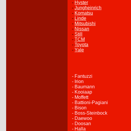
-
Hyster
-
Jungheinrich
-
Komatsu
-
Linde
-
Mitsubishi
-
Nissan
-
Still
-
TCM
-
Toyota
-
Yale
- Fantuzzi
- Irion
- Baumann
- Kooiaap
- Moffett
- Battioni-Pagiani
- Bison
- Boss-Steinbock
- Daewoo
- Doosan
- Halla