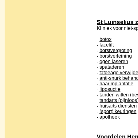
St Luinselius 
Kliniek voor niet
-
botox
-
facelift
-
borstvergroting
-
borstverleining
-
ogen laseren
-
spataderen
-
tatoeage verwijd
-
anti-snurk behan
-
haarimplantatie
-
liposuctie
-
tanden witten
(be
-
tandarts (pijnloos
-
huisarts diensten
-
(sport) keuringen
-
apotheek
Voordelen He