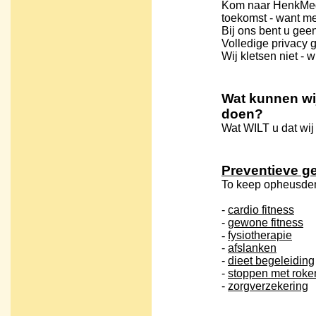
Kom naar HenkMed
toekomst - want
me
Bij ons bent u ge
Volledige privacy
Wij kletsen niet - w
Wat kunnen wij
doen?
Wat WILT u dat wij
Preventieve g
To keep opheusden
-
cardio fitness
-
gewone fitness
-
fysiotherapie
-
afslanken
-
dieet begeleiding
-
stoppen met roke
-
zorgverzekering