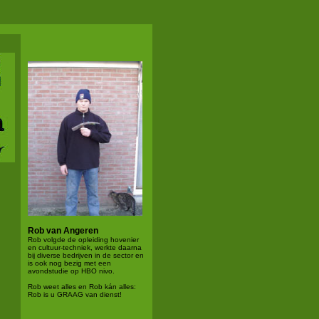
Rob van Angeren
Rob volgde de opleiding hovenier
en cultuur-techniek, werkte daarna
bij diverse bedrijven in de sector en
is ook nog bezig met een
avondstudie op HBO nivo.
Rob weet alles en Rob kán alles:
Rob is u GRAAG van dienst!