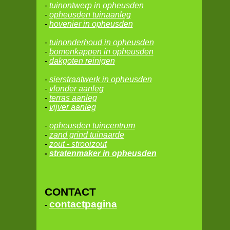
-
tuinontwerp in opheusden
-
opheusden tuinaanleg
-
hovenier in opheusden
-
tuinonderhoud in opheusden
-
bomenkappen in opheusden
-
dakgoten reinigen
-
sierstraatwerk in opheusden
-
vlonder aanleg
-
terras aanleg
-
vijver aanleg
-
opheusden
tuincentrum
-
zand grind tuinaarde
-
zout - strooizout
-
stratenmaker in opheusden
CONTACT
contactpagina
-