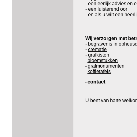
- een eerlijk advies
en e
- een luisterend oor
- en als u wilt een heerl
Wij verzorgen met bet
-
begravenis in opheus
-
crematie
-
grafkisten
bloemstukken
-
grafmonumenten
-
koffietafels
-
contact
-
U bent van harte welko