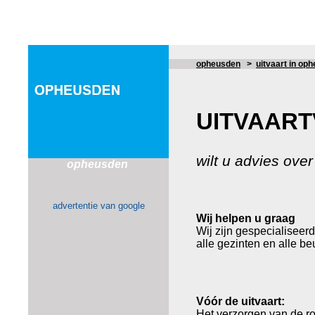
opheusden
>
uitvaart in op
UITVAAR
wilt u advies over
opheusden
advertentie van google
Wij helpen u graag
Wij zijn gespecialiseerd
alle gezinten en alle be
Vóór de uitvaart:
Het verzorgen van de ro